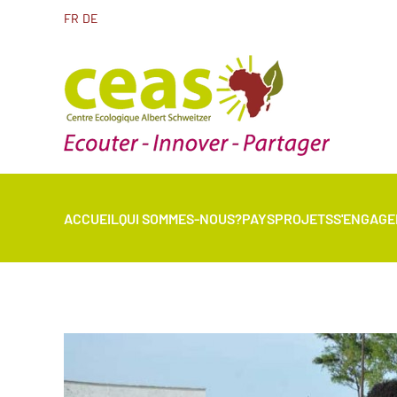
FR
DE
ACCUEIL
QUI SOMMES-NOUS?
PAYS
PROJETS
S'ENGAGE