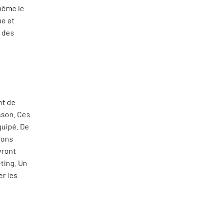
même le
ue et
s des
nt de
sson. Ces
quipé. De
ions
vront
ting. Un
er les