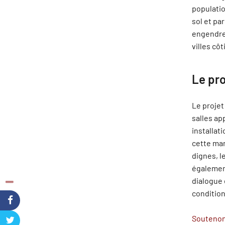
populatio
sol et p
engendre 
villes cô
Le pro
Le projet
salles ap
installat
cette man
dignes, l
également
dialogue 
condition
Soutenon