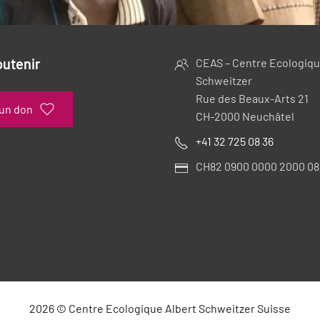
outenir
CEAS – Centre Ecologiqu
Schweitzer
Rue des Beaux-Arts 21
 un don
CH-2000 Neuchâtel
+41 32 725 08 36
CH82 0900 0000 2000 08
2026
©
Centre Ecologique Albert Schweitzer Suisse