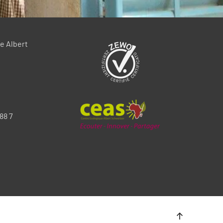
e Albert
88 7