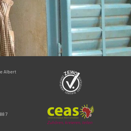
e Albert
88 7