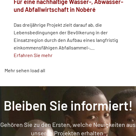
Für eine nachhaltige Wasser-, Abwasser-
und Abfallwirtschaft in Nobéré
Das dreijährige Projekt zielt darauf ab, die
Lebensbedingungen der Bevölkerung in der
Einsatzregion durch den Aufbau eines langfristig
einkommensfähigen Abfallsammel-,
…
Erfahren Sie mehr
Mehr sehen
load all
Bleiben Sie informiert!
Gehören Sie zu den Ersten, welche Neuigkeiten aus
unseren Projekten erhalten.